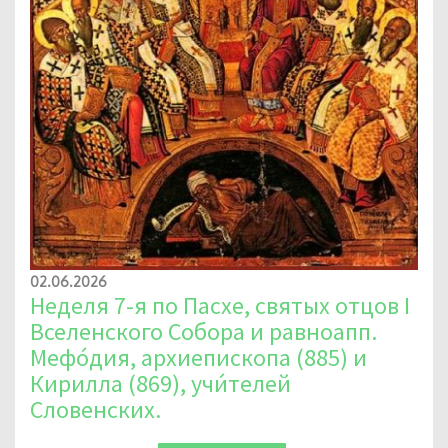
02.06.2026
Неделя 7-я по Пасхе, святых отцов I
Вселенского Собора и равноапп.
Мефо́дия, архиепископа (885) и
Кирилла (869), учи́телей
Словенских.