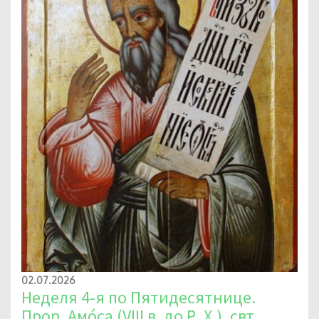
02.07.2026
Неделя 4-я по Пятидесятнице.
Прор. Амо́са (VIII в. до Р. Х.). свт.